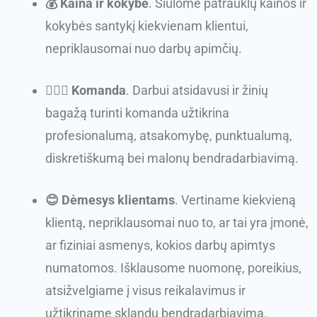
💰 Kaina ir kokybė
. Siūlome patrauklų kainos ir
kokybės santykį kiekvienam klientui,
nepriklausomai nuo darbų apimčių.
🏋🏽‍♀️ Komanda
. Darbui atsidavusi ir žinių
bagažą turinti komanda užtikrina
profesionalumą, atsakomybę, punktualumą,
diskretiškumą bei malonų bendradarbiavimą.
😊 Dėmesys klientams
. Vertiname kiekvieną
klientą, nepriklausomai nuo to, ar tai yra įmonė,
ar fiziniai asmenys, kokios darbų apimtys
numatomos. Išklausome nuomonę, poreikius,
atsižvelgiame į visus reikalavimus ir
užtikriname sklandų bendradarbiavimą.