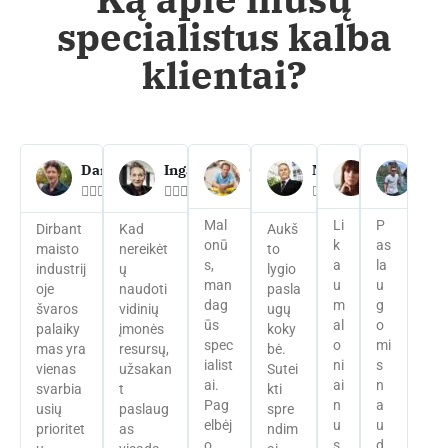
specialistus kalba
klientai​?
Darius
Inga
Gintaras
Marius
Jurga
Sau




























Mal
Li
P
Dirbant
Kad
Aukš
onū
k
as
maisto
nereikėt
to
s,
a
la
industrij
ų
lygio
man
u
u
oje
naudoti
pasla
dag
m
g
švaros
vidinių
ugų
ūs
al
o
palaiky
įmonės
koky
spec
o
mi
mas yra
resursų,
bė.
ialist
ni
s
vienas
užsakan
Sutei
ai.
ai
n
svarbia
t
kti
Pag
n
a
usių
paslaug
spre
elbėj
u
u
prioritet
as
ndim
o,
s
d