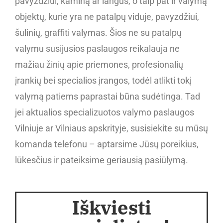
pavyzdžiui, kaminą ar langus, o taip pat ir valymą
objektų, kurie yra ne patalpų viduje, pavyzdžiui,
šulinių, graffiti valymas. Šios ne su patalpų
valymu susijusios paslaugos reikalauja ne
mažiau žinių apie priemones, profesionalių
įrankių bei specialios įrangos, todėl atlikti tokį
valymą patiems paprastai būna sudėtinga. Tad
jei aktualios specializuotos valymo paslaugos
Vilniuje ar Vilniaus apskrityje, susisiekite su mūsų
komanda telefonu – aptarsime Jūsų poreikius,
lūkesčius ir pateiksime geriausią pasiūlymą.
Iškviesti