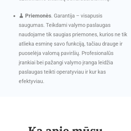
🧹 Priemonės
. Garantija – visapusis
saugumas. Teikdami valymo paslaugas
naudojame tik saugias priemones, kurios ne tik
atlieka esminę savo funkciją, tačiau drauge ir
puoselėja valomą paviršių. Profesionalūs
įrankiai bei pažangi valymo įranga leidžia
paslaugas teikti operatyviau ir kur kas
efektyviau.
Ką apie mūsų