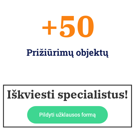
+
50
Prižiūrimų objektų
Iškviesti specialistus!
Pildyti užklausos formą