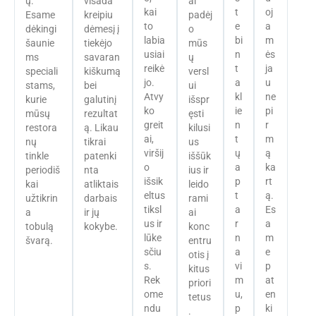
ų.
visada
ai
kai
t
oj
Esame
kreipiu
padėj
to
e
a
dėkingi
dėmesį į
o
labia
bi
m
šaunie
tiekėjo
mūs
usiai
n
ės
ms
savaran
ų
reikė
t
ja
speciali
kiškumą
versl
jo.
a
u
stams,
bei
ui
Atvy
kl
ne
kurie
galutinį
išspr
ko
ie
pi
mūsų
rezultat
ęsti
greit
n
r
restora
ą. Likau
kilusi
ai,
t
m
nų
tikrai
us
viršij
ų
ą
tinkle
patenki
iššūk
o
a
ka
periodiš
nta
ius ir
išsik
p
rt
kai
atliktais
leido
eltus
t
ą.
užtikrin
darbais
rami
tiksl
a
Es
a
ir jų
ai
us ir
r
a
tobulą
kokybe.
konc
lūke
n
m
švarą.
entru
sčiu
a
e
otis į
s.
vi
p
kitus
Rek
m
at
priori
ome
u,
en
tetus
ndu
p
ki
.